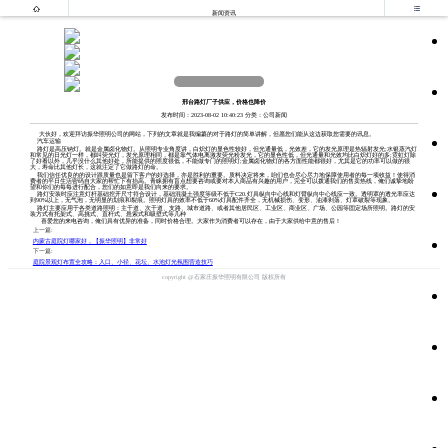


新闻资讯
邢台路灯厂子供应，价格也降价
发布时间：2023-08-02 10:40:23 分类：公司新闻
大伙好，欢迎拜访振华照明公司的网站，下列的文章就是我编纂的对于路灯的简单讲解，但愿您们能从这边获取您需要的讯息。
汽车运输
路灯是高压钠灯。就是金属卤化物灯。从照明专业角度讲，白炽灯的显色性较好，但光通量低，光效差，它的发光原理是热辐射发光;水银蒸汽灯
和常见的日光灯一样，都叫荧光灯，发光原理相同，都是靠气体电离激发荧光粉发光，它的显色性低，但光通量和光效均比白炽灯好的多;霓虹灯除
了好看以外，几乎没什么其他好处，所能提供的照度很低，不能做专门的照明灯;金属卤化物灯的各方面性能都很好，尤其是它的功率可以做的很
大，寿命比其他灯长，这就注定了它做路灯的命。
我们信任优良的的设计跟质量也是留下客户的好选择，亦是胜利的重要。质料决定将来，咱们也会尽心尽力地保障使用者的每一项收益！使得消
费者的平日生活密码自大家的帮忙下有抬高。青睐拥有盲点想要咨询或要对本人商品有兴趣的用户，完全可以拨通我们的售卖热线，俺们诚挚地盼
望和你们的每每进行配合，您们的如意即是我们向来的要求。
路灯安装时应注意灯杆基础挖开尺寸符合设计，基础混凝土强度等级不低于C20.灯具纵向中心线和灯臂纵向中心线应一致。透明罩的透光率应达
到90%以上，无气泡，无明显的划痕和裂痕。照明灯具的效率不低于60%灯具配件齐全，无机械损伤、变形、油漆剥落、灯罩破裂等现象。
路灯主要应用于各类道路照明：主干道、次干道、支路、城市道路、或者其他居民区、工业区、商业区、广场、公园等固定场所照明。路灯的安
装方式有托架式、高挑式、直杆式、悬索式和吸壁式等几种
喜爱您的来电咨询，俺们具有优异的准备，同时价格合理。大家作为消费者可以存在，由于大家供给中意的售后！
上一篇:
内蒙古庭院灯哪家好，【振华照明】非常好
下一篇:
庭院景观灯布置全攻略：入口、小径、花坛、水池灯光氛围营造技巧
copyright @石家庄振华照明有限公司 版权所有