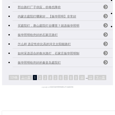
邢台路灯厂子供应，价格也降价
内蒙古庭院灯哪家好，【振华照明】非常好
买庭院灯，唐山庭院灯去哪里？就选振华照明
振华照明给您好的石家庄路灯
怎么样 选定性价比高的河北太阳能路灯
如何采选适合的衡水路灯，石家庄振华照明制
振华照明给您好的秦皇岛庭院灯
..
329条
上一页
1
2
3
4
5
6
7
8
9
10
22
下一页
copyright @石家庄振华照明有限公司 版权所有